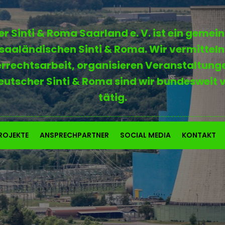
Sinti & Roma Saarland e. V. ist ein gemein
saaländischen Sinti & Roma. Wir vermitteln
errechtsarbeit, organisieren Veranstaltun
Deutscher Sinti & Roma sind wir bundesweit 
tätig.
......................................................................................................................................................
ROJEKTE
ANSPRECHPARTNER
SOCIAL MEDIA
KONTAKT