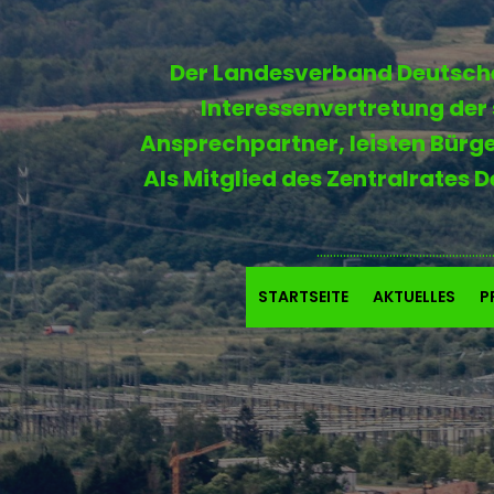
Der Landesverband Deutscher 
Interessenvertretung der 
Ansprechpartner, leisten Bürg
Als Mitglied des Zentralrates 
.....................................................
STARTSEITE
AKTUELLES
P