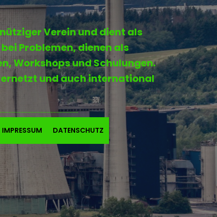
nütziger Verein und dient als
 bei Problemen, dienen als
gen, Workshops und Schulungen.
vernetzt und auch international
......................................................
IMPRESSUM
DATENSCHUTZ